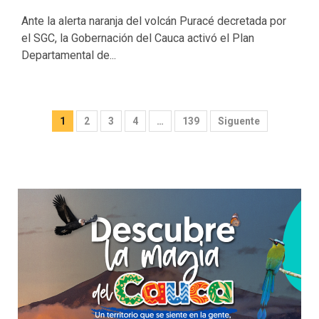
Ante la alerta naranja del volcán Puracé decretada por
el SGC, la Gobernación del Cauca activó el Plan
Departamental de...
Paginación
1
2
3
4
…
139
Siguente
de
entradas