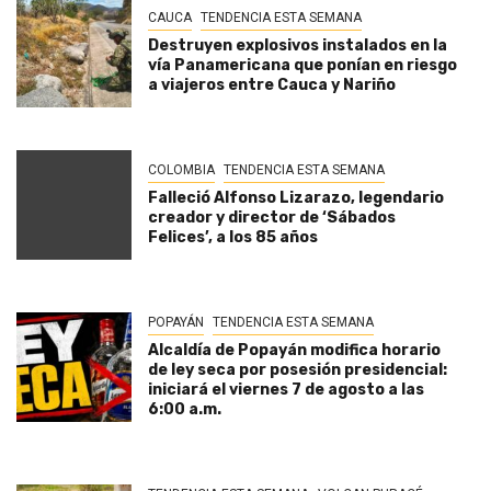
CAUCA
TENDENCIA ESTA SEMANA
Destruyen explosivos instalados en la
vía Panamericana que ponían en riesgo
a viajeros entre Cauca y Nariño
COLOMBIA
TENDENCIA ESTA SEMANA
Falleció Alfonso Lizarazo, legendario
creador y director de ‘Sábados
Felices’, a los 85 años
POPAYÁN
TENDENCIA ESTA SEMANA
Alcaldía de Popayán modifica horario
de ley seca por posesión presidencial:
iniciará el viernes 7 de agosto a las
6:00 a.m.