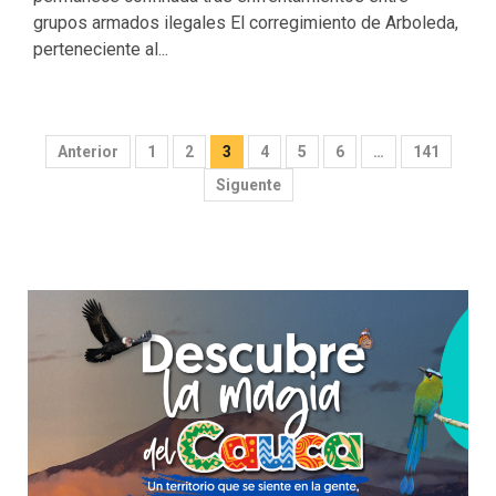
grupos armados ilegales El corregimiento de Arboleda,
perteneciente al...
Paginación
Anterior
1
2
3
4
5
6
…
141
de
Siguente
entradas