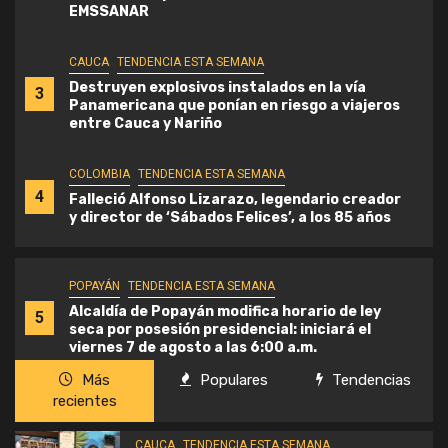
EMSSANAR
CAUCA
TENDENCIA ESTA SEMANA
Destruyen explosivos instalados en la vía
3
Panamericana que ponían en riesgo a viajeros
entre Cauca y Nariño
COLOMBIA
TENDENCIA ESTA SEMANA
4
Falleció Alfonso Lizarazo, legendario creador
y director de ‘Sábados Felices’, a los 85 años
POPAYÁN
TENDENCIA ESTA SEMANA
Alcaldía de Popayán modifica horario de ley
5
seca por posesión presidencial: iniciará el
viernes 7 de agosto a las 6:00 a.m.
Más
Populares
Tendencias
recientes
CAUCA
TENDENCIA ESTA SEMANA