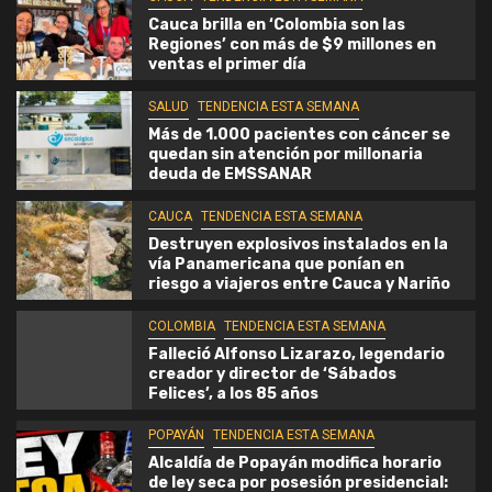
Cauca brilla en ‘Colombia son las
Regiones’ con más de $9 millones en
ventas el primer día
SALUD
TENDENCIA ESTA SEMANA
Más de 1.000 pacientes con cáncer se
quedan sin atención por millonaria
deuda de EMSSANAR
CAUCA
TENDENCIA ESTA SEMANA
Destruyen explosivos instalados en la
vía Panamericana que ponían en
riesgo a viajeros entre Cauca y Nariño
COLOMBIA
TENDENCIA ESTA SEMANA
Falleció Alfonso Lizarazo, legendario
creador y director de ‘Sábados
Felices’, a los 85 años
POPAYÁN
TENDENCIA ESTA SEMANA
Alcaldía de Popayán modifica horario
de ley seca por posesión presidencial: