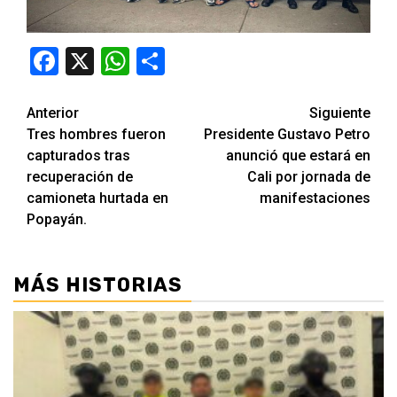
Facebook
X
WhatsApp
Compartir
Seguir
Anterior
Siguiente
Tres hombres fueron
Presidente Gustavo Petro
leyendo
capturados tras
anunció que estará en
recuperación de
Cali por jornada de
camioneta hurtada en
manifestaciones
Popayán.
MÁS HISTORIAS