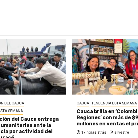
N DEL CAUCA
CAUCA
TENDENCIA ESTA SEMANA
Cauca brilla en ‘Colombi
ESTA SEMANA
Regiones’ con más de $
ión del Cauca entrega
millones en ventas el pr
umanitarias ante la
ia por actividad del
17 horas atrás
silvestre
uracé