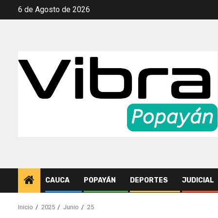
Saltar
6 de Agosto de 2026
al
contenido
CAUCA
POPAYÁN
DEPORTES
JUDICIAL
Inicio
2025
Junio
25