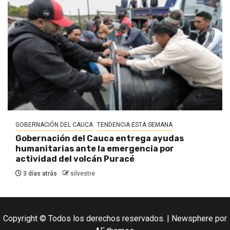
GOBERNACIÓN DEL CAUCA
TENDENCIA ESTA SEMANA
Gobernación del Cauca entrega ayudas
humanitarias ante la emergencia por
actividad del volcán Puracé
3 días atrás
silvestre
Copyright © Todos los derechos reservados.
|
Newsphere
por