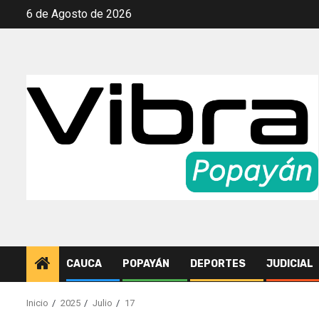
Saltar
6 de Agosto de 2026
al
contenido
CAUCA
POPAYÁN
DEPORTES
JUDICIAL
Inicio
2025
Julio
17