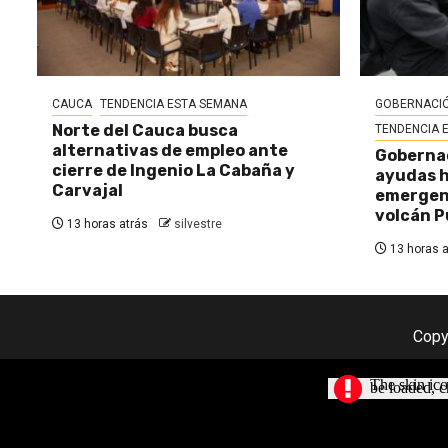
CAUCA
TENDENCIA ESTA SEMANA
GOBERNACIÓ
Norte del Cauca busca
TENDENCIA 
alternativas de empleo ante
Gobernac
cierre de Ingenio La Cabaña y
ayudas h
Carvajal
emergenc
volcán P
13 horas atrás
silvestre
13 horas a
Copy