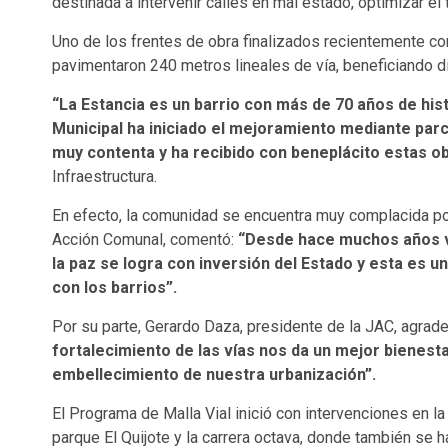
destinada a intervenir calles en mal estado, optimizar el 
Uno de los frentes de obra finalizados recientemente co
pavimentaron 240 metros lineales de vía, beneficiando d
“La Estancia es un barrio con más de 70 años de his
Municipal ha iniciado el mejoramiento mediante par
muy contenta y ha recibido con beneplácito estas o
Infraestructura.
En efecto, la comunidad se encuentra muy complacida por 
Acción Comunal, comentó:
“Desde hace muchos años v
la paz se logra con inversión del Estado y esta es 
con los barrios”.
Por su parte, Gerardo Daza, presidente de la JAC, agradec
fortalecimiento de las vías nos da un mejor bienestar
embellecimiento de nuestra urbanización”.
El Programa de Malla Vial inició con intervenciones en 
parque El Quijote y la carrera octava, donde también se ha