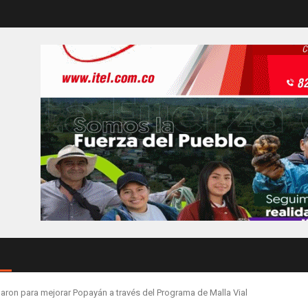
aron para mejorar Popayán a través del Programa de Malla Vial