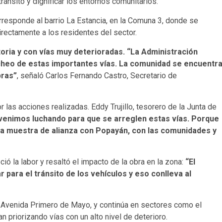
tránsito y dignificar los entornos comunitarios.
rresponde al barrio La Estancia, en la Comuna 3, donde se
irectamente a los residentes del sector.
toria y con vías muy deterioradas. “La Administración
cheo de estas importantes vías. La comunidad se encuentr
bras”
, señaló Carlos Fernando Castro, Secretario de
las acciones realizadas. Eddy Trujillo, tesorero de la Junta de
enimos luchando para que se arreglen estas vías. Porque
una muestra de alianza con Popayán, con las comunidades y
ió la labor y resaltó el impacto de la obra en la zona:
“El
 para el tránsito de los vehículos y eso conlleva al
la Avenida Primero de Mayo, y continúa en sectores como el
n priorizando vías con un alto nivel de deterioro.