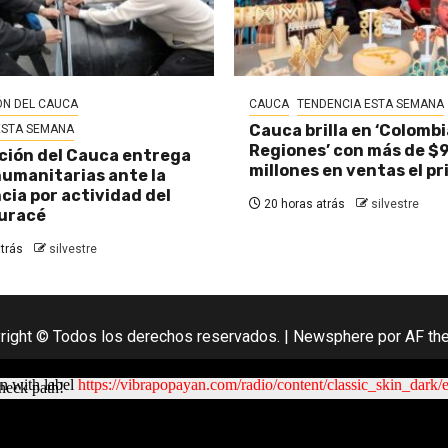
N DEL CAUCA
CAUCA
TENDENCIA ESTA SEMANA
Cauca brilla en ‘Colombi
ESTA SEMANA
Regiones’ con más de $
ión del Cauca entrega
millones en ventas el pr
umanitarias ante la
ia por actividad del
20 horas atrás
silvestre
uracé
trás
silvestre
right © Todos los derechos reservados.
|
Newsphere
por AF th