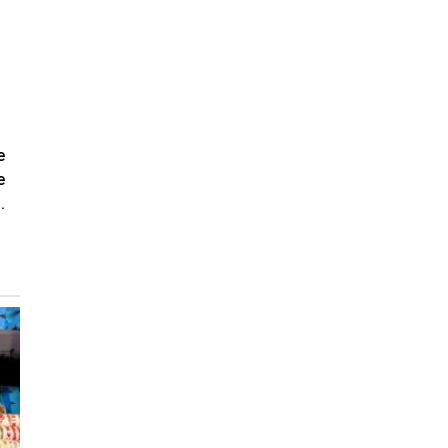
e
e
.