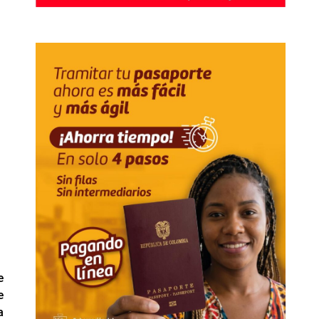
e
e
a