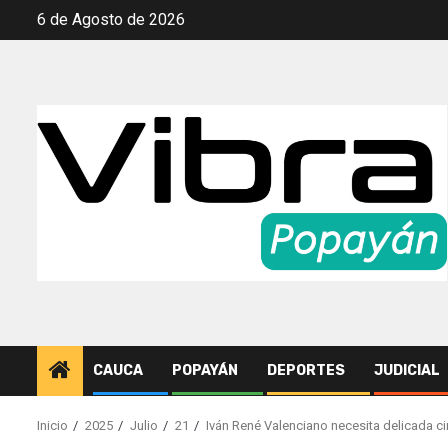
Saltar
6 de Agosto de 2026
al
contenido
CAUCA
POPAYÁN
DEPORTES
JUDICIAL
Inicio
2025
Julio
21
Iván René Valenciano necesita delicada c