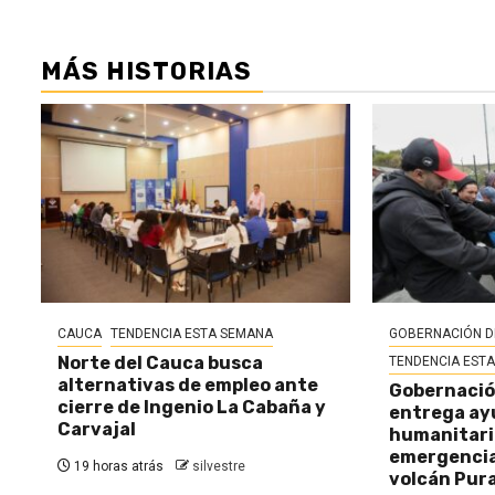
MÁS HISTORIAS
CAUCA
TENDENCIA ESTA SEMANA
GOBERNACIÓN D
Norte del Cauca busca
TENDENCIA EST
alternativas de empleo ante
Gobernació
cierre de Ingenio La Cabaña y
entrega ay
Carvajal
humanitaria
emergencia 
19 horas atrás
silvestre
volcán Pur