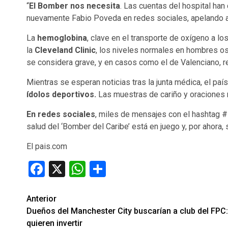
“
El Bomber nos necesita
. Las cuentas del hospital han
nuevamente Fabio Poveda en redes sociales, apelando al
La
hemoglobina
, clave en el transporte de oxígeno a los
la
Cleveland Clinic
, los niveles normales en hombres os
se considera grave, y en casos como el de Valenciano, r
Mientras se esperan noticias tras la junta médica, el pa
ídolos deportivos.
Las muestras de cariño y oraciones 
En redes sociales
, miles de mensajes con el hashtag #
salud del ‘Bomber del Caribe’ está en juego y, por ahora
El pais.com
Facebook
X
WhatsApp
Compartir
Seguir
Anterior
Dueños del Manchester City buscarían a club del FPC:
leyendo
quieren invertir