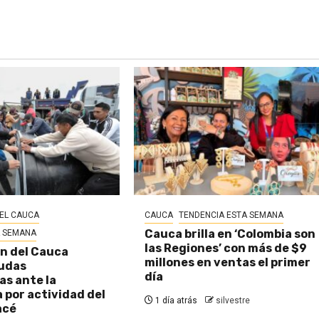
EL CAUCA
CAUCA
TENDENCIA ESTA SEMANA
Cauca brilla en ‘Colombia son
A SEMANA
las Regiones’ con más de $9
n del Cauca
millones en ventas el primer
udas
día
s ante la
por actividad del
1 día atrás
silvestre
acé