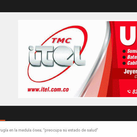
irugía en la medula ósea; “preocupa su estado de salud”