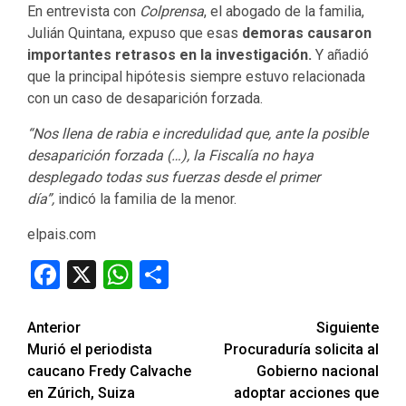
En entrevista con
Colprensa
, el abogado de la familia,
Julián Quintana, expuso que esas
demoras causaron
importantes retrasos en la investigación.
Y añadió
que la principal hipótesis siempre estuvo relacionada
con un caso de desaparición forzada.
“Nos llena de rabia e incredulidad que, ante la posible
desaparición forzada (…), la Fiscalía no haya
desplegado todas sus fuerzas desde el primer
día”,
indicó la familia de la menor.
elpais.com
Facebook
X
WhatsApp
Compartir
Seguir
Anterior
Siguiente
Murió el periodista
Procuraduría solicita al
leyendo
caucano Fredy Calvache
Gobierno nacional
en Zúrich, Suiza
adoptar acciones que