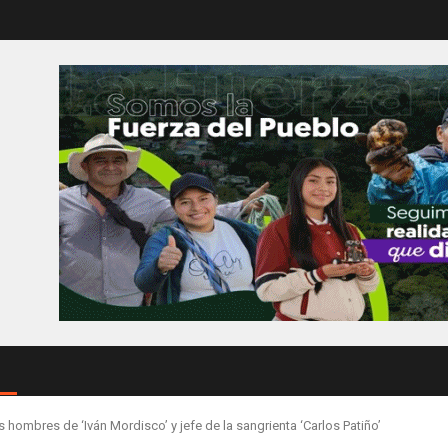
s hombres de ‘Iván Mordisco’ y jefe de la sangrienta ‘Carlos Patiño’