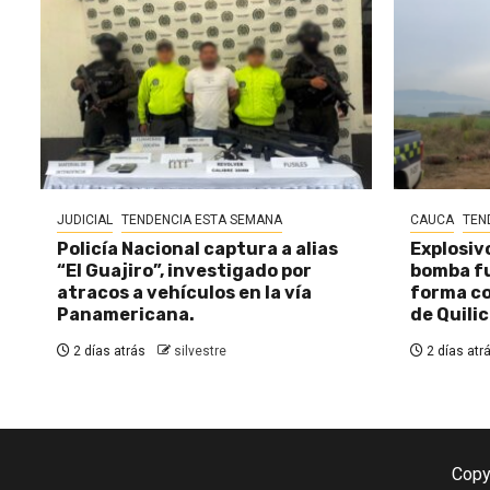
JUDICIAL
TENDENCIA ESTA SEMANA
CAUCA
TEN
Policía Nacional captura a alias
Explosiv
“El Guajiro”, investigado por
bomba fu
atracos a vehículos en la vía
forma c
Panamericana.
de Quili
2 días atrás
silvestre
2 días atr
Copy