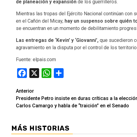
de planeación y expansión
de los guerrilleros.
Mientras las tropas del Ejército Nacional continúan con 
en el Cañón del Micay,
hay un suspenso sobre quién t
se encuentran en un momento de debilitamiento progresi
Las entregas de ‘Kevin’ y ‘Giovanni’,
que sucedieron co
agravamiento en la disputa por el control de los territorios
Fuente: elpais.com
Facebook
X
WhatsApp
Compartir
Seguir
Anterior
Presidente Petro insiste en duras críticas a la elecció
leyendo
Carlos Camargo y habla de “traición” en el Senado
MÁS HISTORIAS