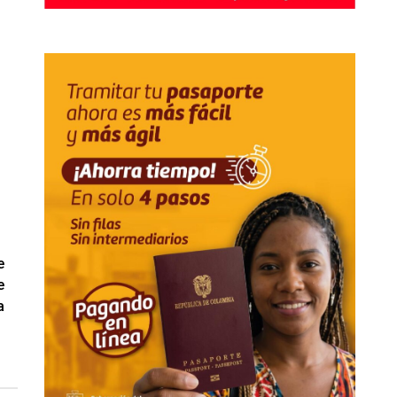
e
e
a