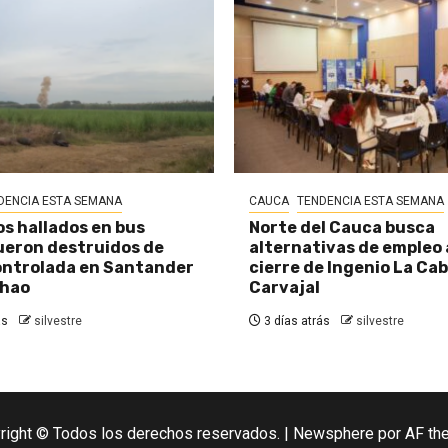
DENCIA ESTA SEMANA
CAUCA
TENDENCIA ESTA SEMANA
os hallados en bus
Norte del Cauca busca
eron destruidos de
alternativas de empleo
ontrolada en Santander
cierre de Ingenio La Ca
chao
Carvajal
ás
silvestre
3 días atrás
silvestre
right © Todos los derechos reservados.
|
Newsphere
por AF th