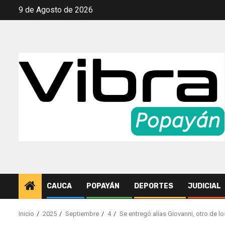
Saltar
9 de Agosto de 2026
al
contenido
CAUCA
POPAYÁN
DEPORTES
JUDICIAL
Inicio
2025
Septiembre
4
Se entregó alias Giovanni, otro de lo