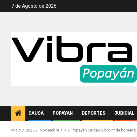
Saltar
7 de Agosto de 2026
al
contenido
CAUCA
POPAYÁN
DEPORTES
JUDICIAL
Inicio
2025
Noviembre
4
Popayán Ciudad Libro rinde homenaj