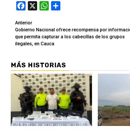
Facebook
X
WhatsApp
Compartir
Seguir
Anterior
Gobierno Nacional ofrece recompensa por informaci
leyendo
que permita capturar a los cabecillas de los grupos
ilegales, en Cauca
MÁS HISTORIAS