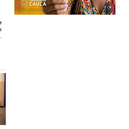
e
n
.