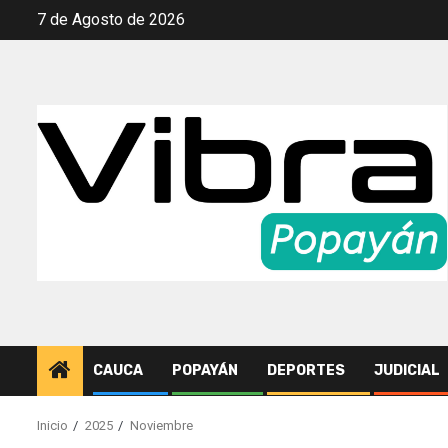
Saltar
7 de Agosto de 2026
al
contenido
CAUCA
POPAYÁN
DEPORTES
JUDICIAL
Inicio
2025
Noviembre