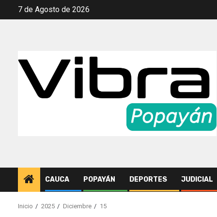
Saltar
7 de Agosto de 2026
al
contenido
CAUCA
POPAYÁN
DEPORTES
JUDICIAL
Inicio
2025
Diciembre
15