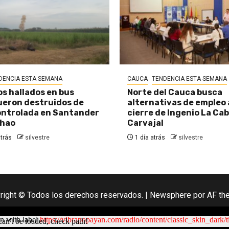
DENCIA ESTA SEMANA
CAUCA
TENDENCIA ESTA SEMANA
os hallados en bus
Norte del Cauca busca
eron destruidos de
alternativas de empleo
ontrolada en Santander
cierre de Ingenio La Ca
chao
Carvajal
trás
silvestre
1 día atrás
silvestre
right © Todos los derechos reservados.
|
Newsphere
por AF th