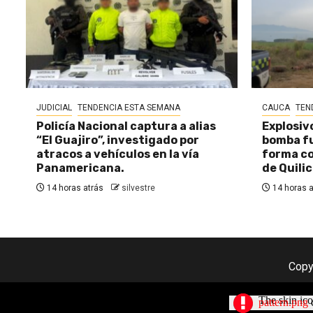
JUDICIAL
TENDENCIA ESTA SEMANA
CAUCA
TEN
Policía Nacional captura a alias
Explosiv
“El Guajiro”, investigado por
bomba fu
atracos a vehículos en la vía
forma c
Panamericana.
de Quili
14 horas atrás
silvestre
14 horas a
Copy