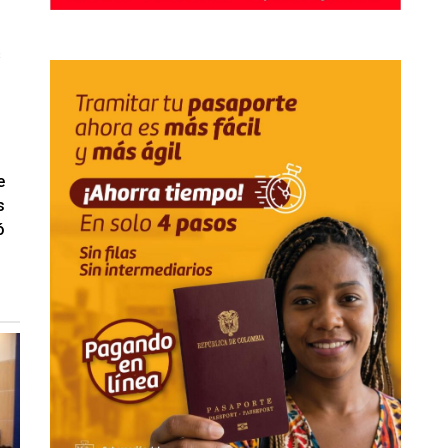
s
e
s
ó