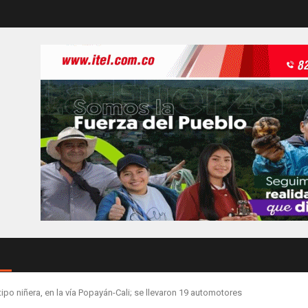
o niñera, en la vía Popayán-Cali; se llevaron 19 automotores