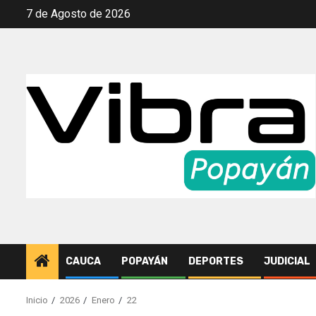
Saltar
7 de Agosto de 2026
al
contenido
CAUCA
POPAYÁN
DEPORTES
JUDICIAL
Inicio
2026
Enero
22