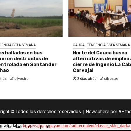
DENCIA ESTA SEMANA
CAUCA
TENDENCIA ESTA SEMANA
os hallados en bus
Norte del Cauca busca
eron destruidos de
alternativas de empleo
ontrolada en Santander
cierre de Ingenio La Ca
chao
Carvajal
trás
silvestre
2 días atrás
silvestre
right © Todos los derechos reservados.
|
Newsphere
por AF th