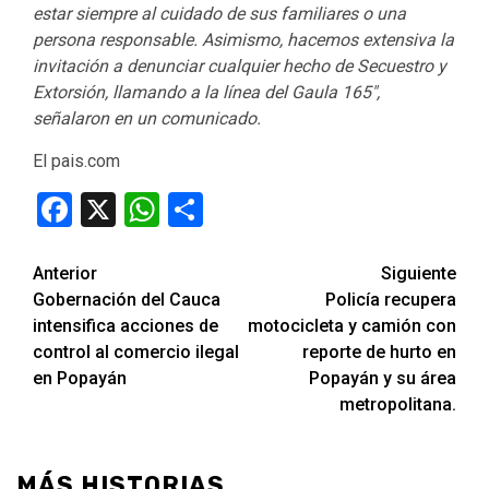
estar siempre al cuidado de sus familiares o una
persona responsable. Asimismo, hacemos extensiva la
invitación a denunciar cualquier hecho de Secuestro y
Extorsión, llamando a la línea del Gaula 165″,
señalaron en un comunicado.
El pais.com
Facebook
X
WhatsApp
Compartir
Seguir
Anterior
Siguiente
Gobernación del Cauca
Policía recupera
leyendo
intensifica acciones de
motocicleta y camión con
control al comercio ilegal
reporte de hurto en
en Popayán
Popayán y su área
metropolitana.
MÁS HISTORIAS