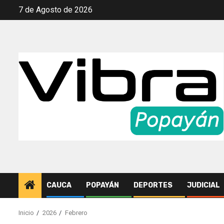
Saltar
7 de Agosto de 2026
al
contenido
CAUCA
POPAYÁN
DEPORTES
JUDICIAL
Inicio
2026
Febrero