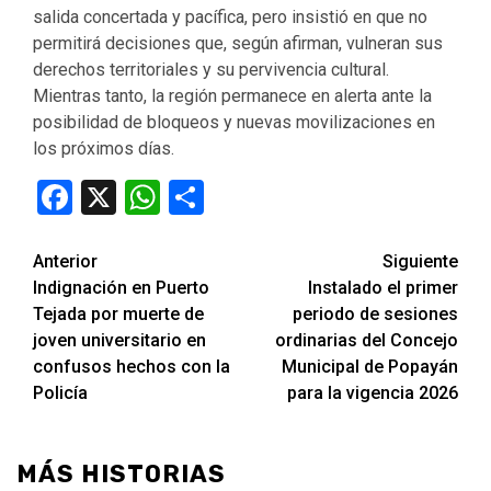
salida concertada y pacífica, pero insistió en que no
permitirá decisiones que, según afirman, vulneran sus
derechos territoriales y su pervivencia cultural.
Mientras tanto, la región permanece en alerta ante la
posibilidad de bloqueos y nuevas movilizaciones en
los próximos días.
Facebook
X
WhatsApp
Compartir
Seguir
Anterior
Siguiente
Indignación en Puerto
Instalado el primer
leyendo
Tejada por muerte de
periodo de sesiones
joven universitario en
ordinarias del Concejo
confusos hechos con la
Municipal de Popayán
Policía
para la vigencia 2026
MÁS HISTORIAS