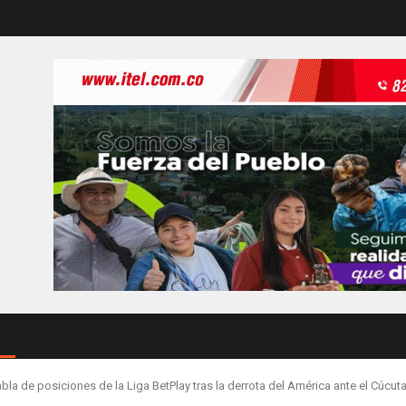
abla de posiciones de la Liga BetPlay tras la derrota del América ante el Cúcut