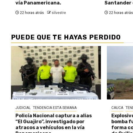
vía Panamericana.
Santander 
22 horas atrás
silvestre
22 horas atrás
PUEDE QUE TE HAYAS PERDIDO
JUDICIAL
TENDENCIA ESTA SEMANA
CAUCA
TEN
Policía Nacional captura a alias
Explosiv
“El Guajiro”, investigado por
bomba fu
atracos a vehículos en la vía
forma c