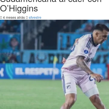
O’Higgins
4 meses atrás
silvestre