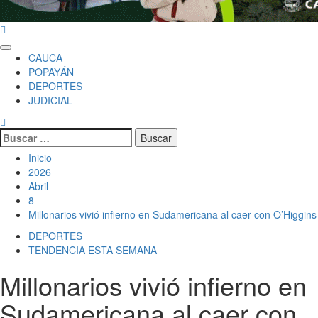
Menú
CAUCA
principal
POPAYÁN
DEPORTES
JUDICIAL
Buscar
por:
Inicio
2026
Abril
8
Millonarios vivió infierno en Sudamericana al caer con O’Higgins
DEPORTES
TENDENCIA ESTA SEMANA
Millonarios vivió infierno en
Sudamericana al caer con