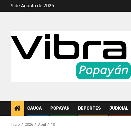
Saltar
9 de Agosto de 2026
al
contenido
CAUCA
POPAYÁN
DEPORTES
JUDICIAL
Inicio
2026
Abril
10