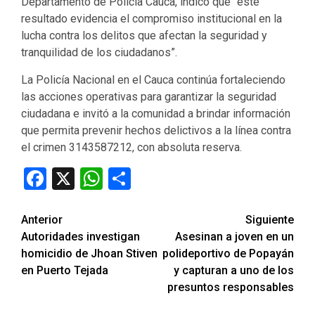
Departamento de Policía Cauca, indicó que “este
resultado evidencia el compromiso institucional en la
lucha contra los delitos que afectan la seguridad y
tranquilidad de los ciudadanos”.
La Policía Nacional en el Cauca continúa fortaleciendo
las acciones operativas para garantizar la seguridad
ciudadana e invitó a la comunidad a brindar información
que permita prevenir hechos delictivos a la línea contra
el crimen 3143587212, con absoluta reserva.
Facebook
X
WhatsApp
Compartir
Seguir
Anterior
Siguiente
Autoridades investigan
Asesinan a joven en un
leyendo
homicidio de Jhoan Stiven
polideportivo de Popayán
en Puerto Tejada
y capturan a uno de los
presuntos responsables