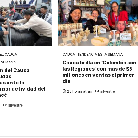
EL CAUCA
CAUCA
TENDENCIA ESTA SEMANA
Cauca brilla en ‘Colombia son
A SEMANA
las Regiones’ con más de $9
n del Cauca
millones en ventas el primer
udas
día
s ante la
por actividad del
23 horas atrás
silvestre
acé
silvestre