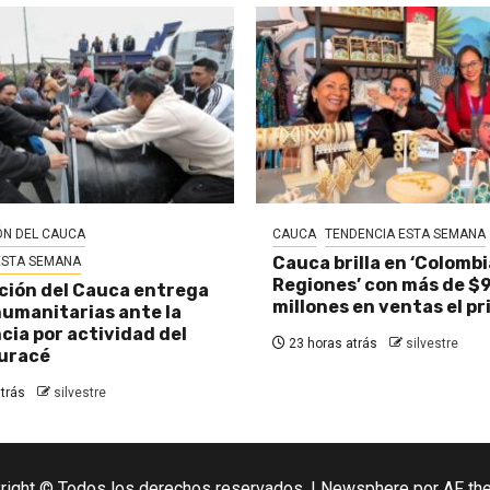
N DEL CAUCA
CAUCA
TENDENCIA ESTA SEMANA
Cauca brilla en ‘Colombi
ESTA SEMANA
Regiones’ con más de $
ión del Cauca entrega
millones en ventas el pr
umanitarias ante la
ia por actividad del
23 horas atrás
silvestre
uracé
trás
silvestre
right © Todos los derechos reservados.
|
Newsphere
por AF th