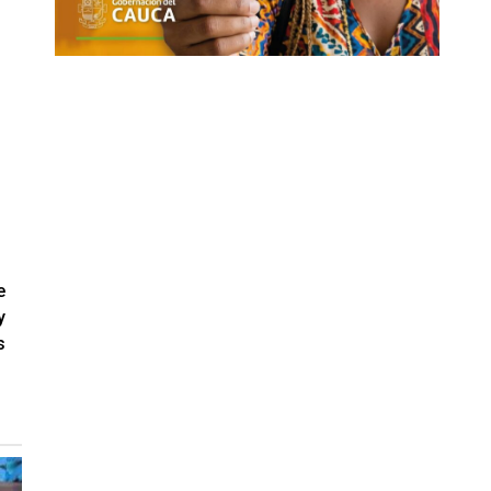
e
y
s