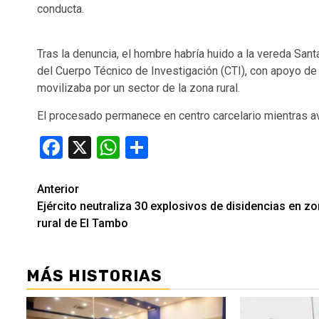
conducta.
Tras la denuncia, el hombre habría huido a la vereda Sant
del Cuerpo Técnico de Investigación (CTI), con apoyo de 
movilizaba por un sector de la zona rural.
El procesado permanece en centro carcelario mientras ava
Facebook
X
WhatsApp
Compartir
Seguir
Anterior
Ejército neutraliza 30 explosivos de disidencias en z
leyendo
rural de El Tambo
MÁS HISTORIAS