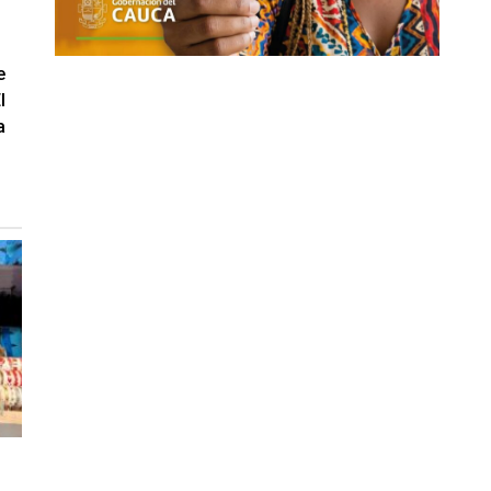
e
l
a