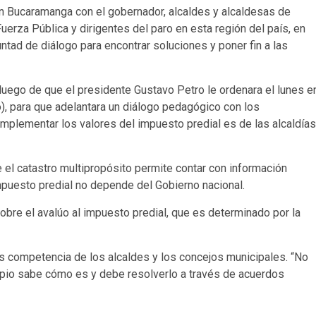
en Bucaramanga con el gobernador, alcaldes y alcaldesas de
erza Pública y dirigentes del paro en esta región del país, en
untad de diálogo para encontrar soluciones y poner fin a las
, luego de que el presidente Gustavo Petro le ordenara el lunes e
o), para que adelantara un diálogo pedagógico con los
implementar los valores del impuesto predial es de las alcaldías
e el catastro multipropósito permite contar con información
impuesto predial no depende del Gobierno nacional.
sobre el avalúo al impuesto predial, que es determinado por la
 es competencia de los alcaldes y los concejos municipales. “No
icipio sabe cómo es y debe resolverlo a través de acuerdos