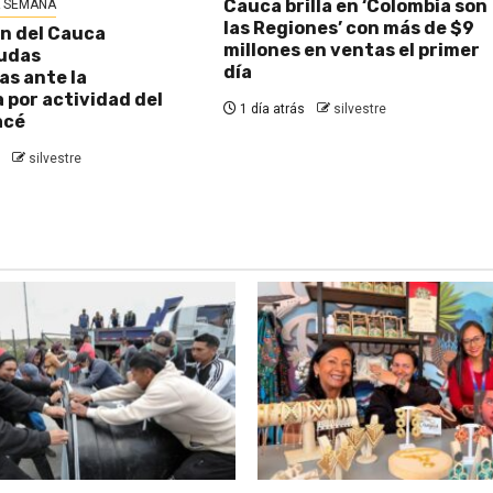
Cauca brilla en ‘Colombia son
A SEMANA
las Regiones’ con más de $9
n del Cauca
millones en ventas el primer
udas
día
s ante la
por actividad del
1 día atrás
silvestre
acé
silvestre