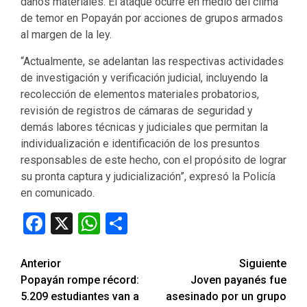
daños materiales. El ataque ocurre en medio del clima
de temor en Popayán por acciones de grupos armados
al margen de la ley.
“Actualmente, se adelantan las respectivas actividades
de investigación y verificación judicial, incluyendo la
recolección de elementos materiales probatorios,
revisión de registros de cámaras de seguridad y
demás labores técnicas y judiciales que permitan la
individualización e identificación de los presuntos
responsables de este hecho, con el propósito de lograr
su pronta captura y judicialización”, expresó la Policía
en comunicado.
Facebook
X
WhatsApp
Compartir
Seguir
Anterior
Siguiente
Popayán rompe récord:
Joven payanés fue
leyendo
5.209 estudiantes van a
asesinado por un grupo