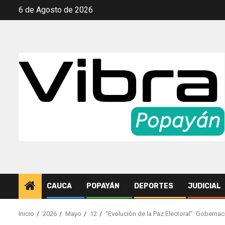
Saltar
6 de Agosto de 2026
al
contenido
CAUCA
POPAYÁN
DEPORTES
JUDICIAL
Inicio
2026
Mayo
12
“Evolución de la Paz Electoral”: Gobernac