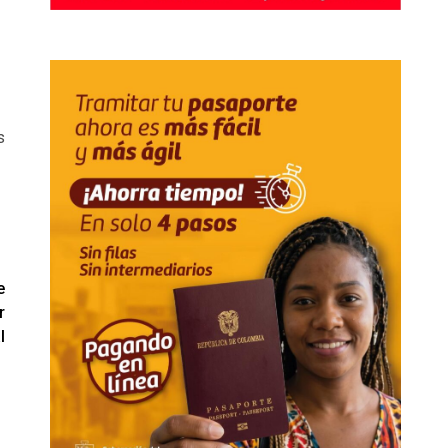
s
e
r
l