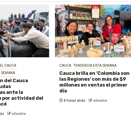
EL CAUCA
CAUCA
TENDENCIA ESTA SEMANA
Cauca brilla en ‘Colombia son
A SEMANA
las Regiones’ con más de $9
n del Cauca
millones en ventas el primer
udas
día
s ante la
por actividad del
8 horas atrás
silvestre
acé
rás
silvestre