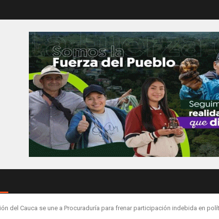
ión del Cauca se une a Procuraduría para frenar participación indebida en polí