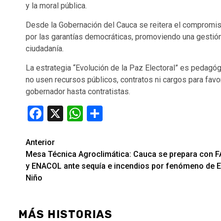
y la moral pública.
Desde la Gobernación del Cauca se reitera el compromiso 
por las garantías democráticas, promoviendo una gestión i
ciudadanía.
La estrategia “Evolución de la Paz Electoral” es pedagó
no usen recursos públicos, contratos ni cargos para favo
gobernador hasta contratistas.
Facebook
X
WhatsApp
Compartir
Seguir
Anterior
Mesa Técnica Agroclimática: Cauca se prepara con 
leyendo
y ENACOL ante sequía e incendios por fenómeno de E
Niño
MÁS HISTORIAS