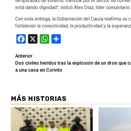
temporadas de invierno, transitar por el sector se conve
está dando dignidad”, indicó Alex Díaz, líder comunitario.
Con esta entrega, la Gobernación del Cauca reafirma su
fortalecen la conectividad, la productividad y la esperan
Facebook
X
WhatsApp
Compartir
Seguir
Anterior
Dos civiles heridos tras la explosión de un dron que 
leyendo
a una casa en Corinto
MÁS HISTORIAS