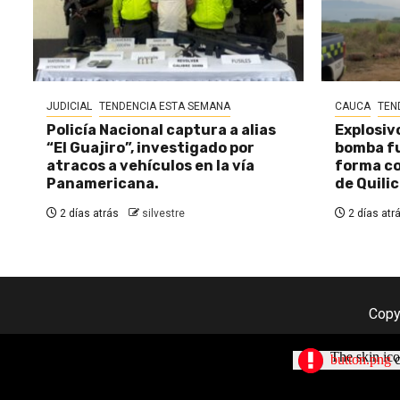
JUDICIAL
TENDENCIA ESTA SEMANA
CAUCA
TEN
Policía Nacional captura a alias
Explosiv
“El Guajiro”, investigado por
bomba fu
atracos a vehículos en la vía
forma c
Panamericana.
de Quili
2 días atrás
silvestre
2 días atr
Copy