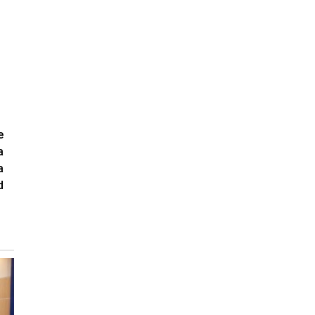
e
a
a
d