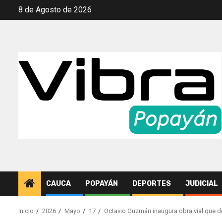
Saltar
8 de Agosto de 2026
al
contenido
CAUCA
POPAYÁN
DEPORTES
JUDICIAL
Inicio
2026
Mayo
17
Octavio Guzmán inaugura obra vial que 