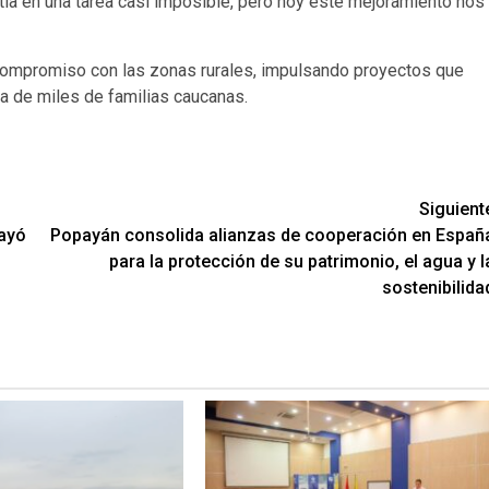
rtía en una tarea casi imposible, pero hoy este mejoramiento nos
 compromiso con las zonas rurales, impulsando proyectos que
za de miles de familias caucanas.
Siguient
cayó
Popayán consolida alianzas de cooperación en Españ
para la protección de su patrimonio, el agua y l
sostenibilida