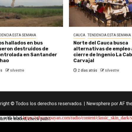
DENCIA ESTA SEMANA
CAUCA
TENDENCIA ESTA SEMANA
os hallados en bus
Norte del Cauca busca
eron destruidos de
alternativas de empleo
ontrolada en Santander
cierre de Ingenio La Ca
chao
Carvajal
ás
silvestre
2 días atrás
silvestre
right © Todos los derechos reservados.
|
Newsphere
por AF th