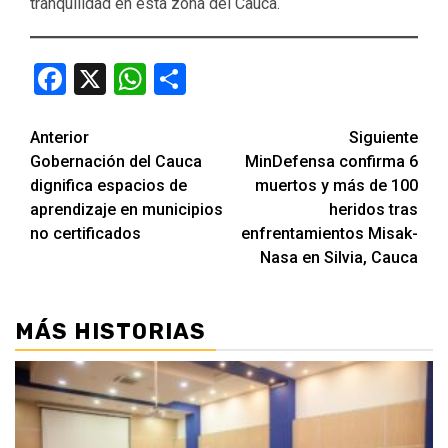
tranquilidad en esta zona del Cauca.
Facebook
X
WhatsApp
Compartir
Seguir
Anterior
Siguiente
Gobernación del Cauca
MinDefensa confirma 6
leyendo
dignifica espacios de
muertos y más de 100
aprendizaje en municipios
heridos tras
no certificados
enfrentamientos Misak-
Nasa en Silvia, Cauca
MÁS HISTORIAS