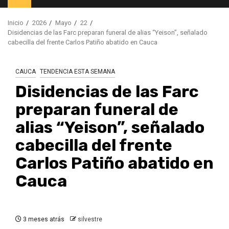
principal
Inicio
2026
Mayo
22
Disidencias de las Farc preparan funeral de alias “Yeison”, señalado
cabecilla del frente Carlos Patiño abatido en Cauca
CAUCA
TENDENCIA ESTA SEMANA
Disidencias de las Farc
preparan funeral de
alias “Yeison”, señalado
cabecilla del frente
Carlos Patiño abatido en
Cauca
3 meses atrás
silvestre