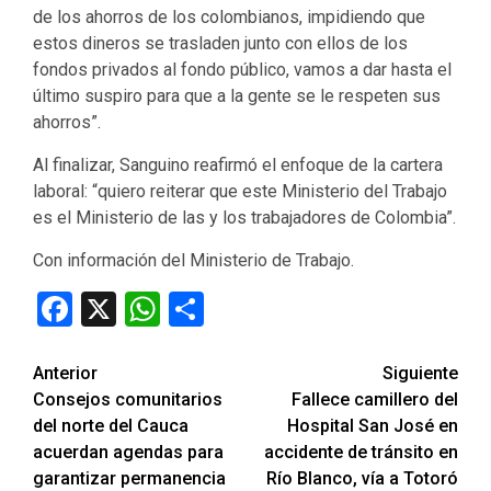
de los ahorros de los colombianos, impidiendo que
estos dineros se trasladen junto con ellos de los
fondos privados al fondo público, vamos a dar hasta el
último suspiro para que a la gente se le respeten sus
ahorros”.
Al finalizar, Sanguino reafirmó el enfoque de la cartera
laboral: “quiero reiterar que este Ministerio del Trabajo
es el Ministerio de las y los trabajadores de Colombia”.
Con información del Ministerio de Trabajo.
Facebook
X
WhatsApp
Compartir
Seguir
Anterior
Siguiente
Consejos comunitarios
Fallece camillero del
leyendo
del norte del Cauca
Hospital San José en
acuerdan agendas para
accidente de tránsito en
garantizar permanencia
Río Blanco, vía a Totoró