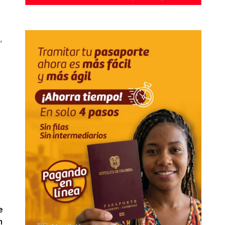
,
e
n