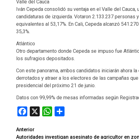
Valle del Cauca
Iván Cepeda consolidó su ventaja en el Valle del Cauca, 
candidaturas de izquierda. Votaron 2.133.237 personas y
equivalentes al 53,17%. En Cali, Cepeda alcanzó 541.270 
35,3%.
Atlántico
Otro departamento donde Cepeda se impuso fue Atlántico
los sufragios depositados.
Con este panorama, ambos candidatos iniciarán ahora la 
derrotados y atraer a los electores de las campañas que 
presidencial del próximo 21 de junio.
Datos con 99,99% de mesas informadas según Registrad
Facebook
X
WhatsApp
Compartir
Seguir
Anterior
Autoridades investigan asesinato de agricultor en zo