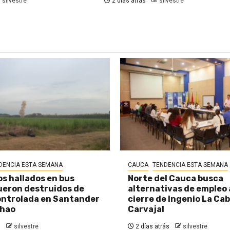
silvestre
2 días atrás
silvestre
DENCIA ESTA SEMANA
CAUCA
TENDENCIA ESTA SEMANA
os hallados en bus
Norte del Cauca busca
eron destruidos de
alternativas de empleo
ontrolada en Santander
cierre de Ingenio La Ca
chao
Carvajal
s
silvestre
2 días atrás
silvestre