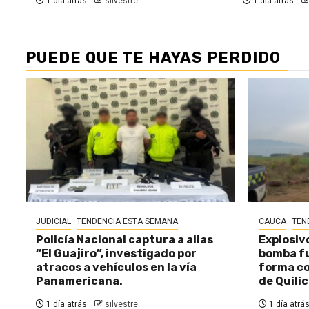
1 día atrás
silvestre
1 día atrás
PUEDE QUE TE HAYAS PERDIDO
JUDICIAL
TENDENCIA ESTA SEMANA
CAUCA
TEN
Policía Nacional captura a alias
Explosiv
“El Guajiro”, investigado por
bomba fu
atracos a vehículos en la vía
forma c
Panamericana.
de Quili
1 día atrás
silvestre
1 día atrá