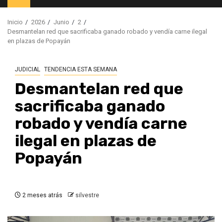
principal
Inicio
2026
Junio
2
Desmantelan red que sacrificaba ganado robado y vendía carne ilegal
en plazas de Popayán
JUDICIAL
TENDENCIA ESTA SEMANA
Desmantelan red que
sacrificaba ganado
robado y vendía carne
ilegal en plazas de
Popayán
2 meses atrás
silvestre