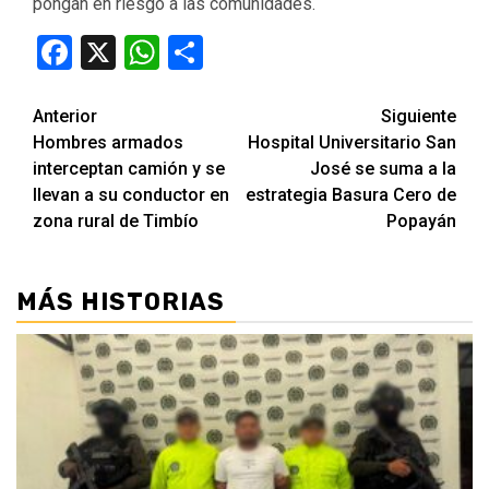
pongan en riesgo a las comunidades.
Facebook
X
WhatsApp
Compartir
Seguir
Anterior
Siguiente
Hombres armados
Hospital Universitario San
leyendo
interceptan camión y se
José se suma a la
llevan a su conductor en
estrategia Basura Cero de
zona rural de Timbío
Popayán
MÁS HISTORIAS