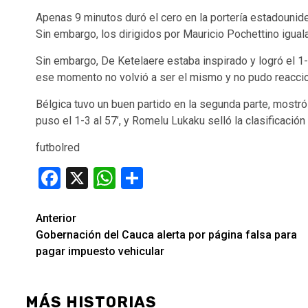
Apenas 9 minutos duró el cero en la portería estadounid
Sin embargo, los dirigidos por Mauricio Pochettino iguala
Sin embargo, De Ketelaere estaba inspirado y logró el 1-
ese momento no volvió a ser el mismo y no pudo reacciona
Bélgica tuvo un buen partido en la segunda parte, mostró
puso el 1-3 al 57’, y Romelu Lukaku selló la clasificación 
futbolred
Facebook
X
WhatsApp
Compartir
Seguir
Anterior
Gobernación del Cauca alerta por página falsa para
leyendo
pagar impuesto vehicular
MÁS HISTORIAS