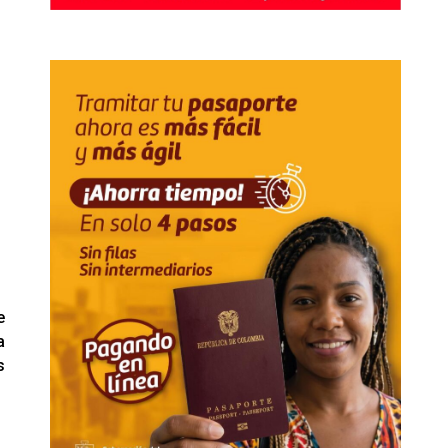
e
a
s