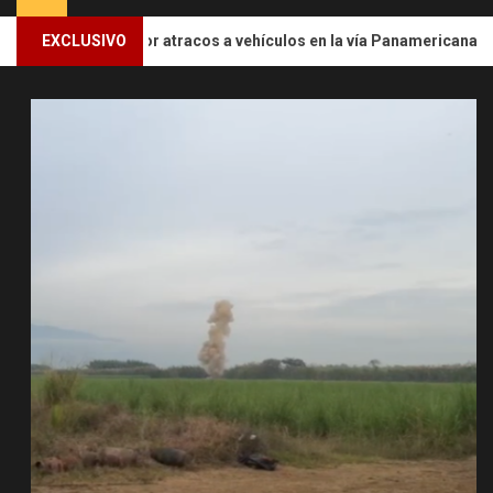
principal
2
do por atracos a vehículos en la vía Panamericana.
EXCLUSIVO
Explo