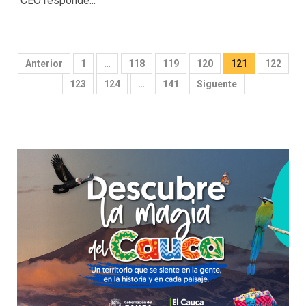
CEO responde...
Paginación
Anterior
1
…
118
119
120
121
122
de
123
124
…
141
Siguente
entradas