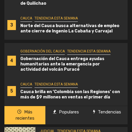
de Quilichao
CAUCA
TENDENCIA ESTA SEMANA
3
Norte del Cauca busca alternativas de empleo
ante cierre de Ingenio La Cabaña y Carvajal
GOBERNACIÓN DEL CAUCA
TENDENCIA ESTA SEMANA
Gobernación del Cauca entrega ayudas
4
humanitarias ante la emergencia por
actividad del volcán Puracé
CAUCA
TENDENCIA ESTA SEMANA
5
Cauca brilla en ‘Colombia son las Regiones’ con
más de $9 millones en ventas el primer día
Más
Populares
Tendencias
recientes
JUDICIAL
TENDENCIA ESTA SEMANA