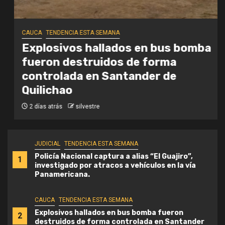
CAUCA
TENDENCIA ESTA SEMANA
Explosivos hallados en bus bomba
fueron destruidos de forma
controlada en Santander de
Quilichao
2 días atrás
silvestre
JUDICIAL
TENDENCIA ESTA SEMANA
Policía Nacional captura a alias “El Guajiro”,
1
investigado por atracos a vehículos en la vía
Panamericana.
CAUCA
TENDENCIA ESTA SEMANA
Explosivos hallados en bus bomba fueron
2
destruidos de forma controlada en Santander