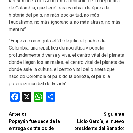
las sesiones del Congreso admirable de la República
de Colombia, que llegó para cambiar de época la
historia del país, no más esclavitud, no más
feudalismo, no más ignorancia, no más atraso, no más
mentira”.
“Empezó como gritó el 20 de julio el pueblo de
Colombia, una república democrática y popular
profundamente diversa y viva, el centro vital del planeta
donde llegan los animales, el centro vital del planeta de
donde sale la cultura, el centro vital del planeta que
hace de Colombia el país de la belleza, el país la
potencia mundial de la vida”.
Facebook
X
WhatsApp
Compartir
Seguir
Anterior
Siguiente
Popayán fue sede de la
Lidio García, el nuevo
leyendo
entrega de títulos de
presidente del Senado: