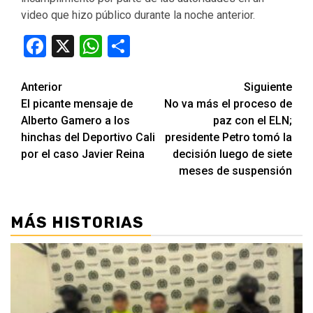
video que hizo público durante la noche anterior.
Facebook
X
WhatsApp
Compartir
Seguir
Anterior
Siguiente
El picante mensaje de
No va más el proceso de
leyendo
Alberto Gamero a los
paz con el ELN;
hinchas del Deportivo Cali
presidente Petro tomó la
por el caso Javier Reina
decisión luego de siete
meses de suspensión
MÁS HISTORIAS