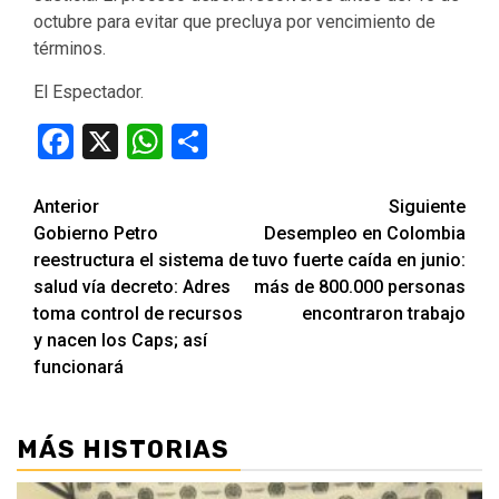
octubre para evitar que precluya por vencimiento de
términos.
El Espectador.
Facebook
X
WhatsApp
Compartir
Seguir
Anterior
Siguiente
Gobierno Petro
Desempleo en Colombia
leyendo
reestructura el sistema de
tuvo fuerte caída en junio:
salud vía decreto: Adres
más de 800.000 personas
toma control de recursos
encontraron trabajo
y nacen los Caps; así
funcionará
MÁS HISTORIAS