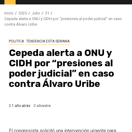
principal
Inicio
2025
Julio
31
Cepeda alerta a ONU y CIDH por “presiones al poder judicial” en caso
contra Álvaro Uribe
POLITICA
TENDENCIA ESTA SEMANA
Cepeda alerta a ONU y
CIDH por “presiones al
poder judicial” en caso
contra Álvaro Uribe
1 año atrás
silvestre
El congresista solicitó una intervención urgente para