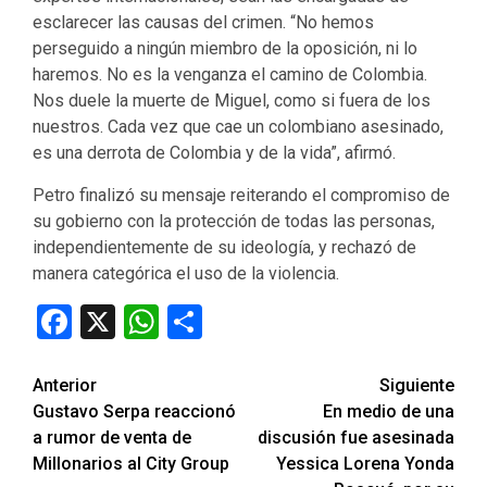
esclarecer las causas del crimen. “No hemos
perseguido a ningún miembro de la oposición, ni lo
haremos. No es la venganza el camino de Colombia.
Nos duele la muerte de Miguel, como si fuera de los
nuestros. Cada vez que cae un colombiano asesinado,
es una derrota de Colombia y de la vida”, afirmó.
Petro finalizó su mensaje reiterando el compromiso de
su gobierno con la protección de todas las personas,
independientemente de su ideología, y rechazó de
manera categórica el uso de la violencia.
Facebook
X
WhatsApp
Compartir
Seguir
Anterior
Siguiente
Gustavo Serpa reaccionó
En medio de una
leyendo
a rumor de venta de
discusión fue asesinada
Millonarios al City Group
Yessica Lorena Yonda