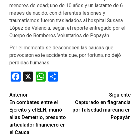
menores de edad; uno de 10 años y un lactante de 6
meses de nacido, con diferentes lesiones y
traumatismos fueron trasladados al hospital Susana
López de Valencia, según el reporte entregado por el
Cuerpo de Bomberos Voluntarios de Popayán.
Por el momento se desconocen las causas que
provocaron este accidente que, por fortuna, no dejó
pérdidas humanas.
Facebook
X
WhatsApp
Compartir
Seguir
Anterior
Siguiente
En combates entre el
Capturado en flagrancia
leyendo
Ejercito y el ELN, murió
por falsedad marcaria en
alias Demetrio, presunto
Popayán
articulador financiero en
el Cauca