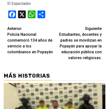
El Espectador.
Facebook
X
WhatsApp
Compartir
Seguir
Anterior
Siguiente
Policía Nacional
Estudiantes, docentes y
leyendo
conmemoró 134 años de
padres se movilizan en
servicio a los
Popayán para apoyar la
colombianos en Popayán
educación pública con
valores religiosas.
MÁS HISTORIAS