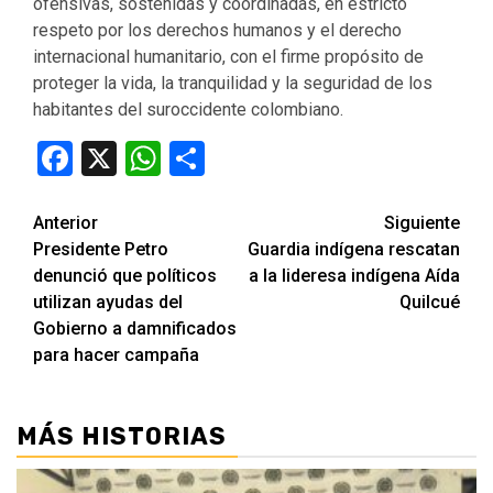
ofensivas, sostenidas y coordinadas, en estricto
respeto por los derechos humanos y el derecho
internacional humanitario, con el firme propósito de
proteger la vida, la tranquilidad y la seguridad de los
habitantes del suroccidente colombiano.
Facebook
X
WhatsApp
Compartir
Seguir
Anterior
Siguiente
Presidente Petro
Guardia indígena rescatan
leyendo
denunció que políticos
a la lideresa indígena Aída
utilizan ayudas del
Quilcué
Gobierno a damnificados
para hacer campaña
MÁS HISTORIAS