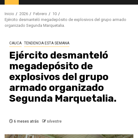
principal
Inicio
2026
Febrero
10
Ejército desmanteló megadepósito de explosivos del grupo armado
organizado Segunda Marquetalia.
CAUCA
TENDENCIA ESTA SEMANA
Ejército desmanteló
megadepósito de
explosivos del grupo
armado organizado
Segunda Marquetalia.
6 meses atrás
silvestre