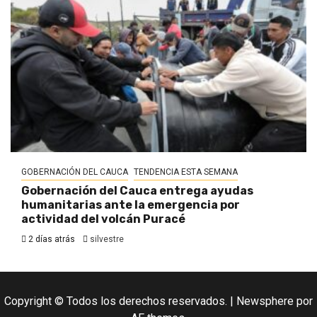
GOBERNACIÓN DEL CAUCA
TENDENCIA ESTA SEMANA
Gobernación del Cauca entrega ayudas
humanitarias ante la emergencia por
actividad del volcán Puracé
2 días atrás
silvestre
Copyright © Todos los derechos reservados.
|
Newsphere
por