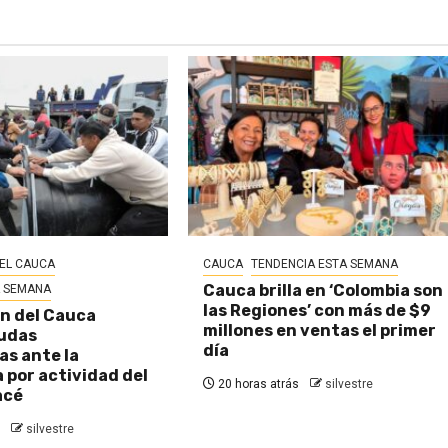
EL CAUCA
CAUCA
TENDENCIA ESTA SEMANA
Cauca brilla en ‘Colombia son
A SEMANA
las Regiones’ con más de $9
n del Cauca
millones en ventas el primer
udas
día
s ante la
por actividad del
20 horas atrás
silvestre
acé
silvestre