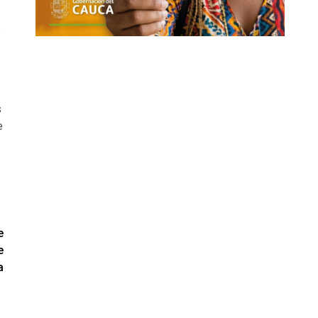
e
s
e
e
e
a