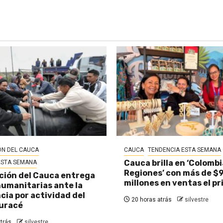
N DEL CAUCA
CAUCA
TENDENCIA ESTA SEMANA
Cauca brilla en ‘Colombi
ESTA SEMANA
Regiones’ con más de $
ión del Cauca entrega
millones en ventas el pr
umanitarias ante la
ia por actividad del
20 horas atrás
silvestre
uracé
trás
silvestre