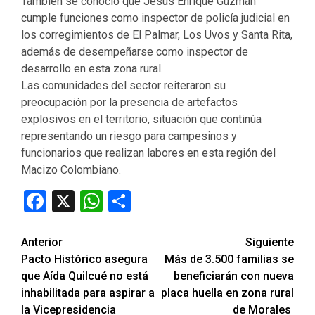
También se conoció que Jesús Enrique Guzmán
cumple funciones como inspector de policía judicial en
los corregimientos de El Palmar, Los Uvos y Santa Rita,
además de desempeñarse como inspector de
desarrollo en esta zona rural.
Las comunidades del sector reiteraron su
preocupación por la presencia de artefactos
explosivos en el territorio, situación que continúa
representando un riesgo para campesinos y
funcionarios que realizan labores en esta región del
Macizo Colombiano.
Facebook
X
WhatsApp
Compartir
Seguir
Anterior
Siguiente
Pacto Histórico asegura
Más de 3.500 familias se
leyendo
que Aída Quilcué no está
beneficiarán con nueva
inhabilitada para aspirar a
placa huella en zona rural
la Vicepresidencia
de Morales