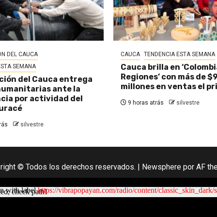
N DEL CAUCA
CAUCA
TENDENCIA ESTA SEMANA
Cauca brilla en ‘Colombi
ESTA SEMANA
Regiones’ con más de $
ión del Cauca entrega
millones en ventas el pr
umanitarias ante la
ia por actividad del
9 horas atrás
silvestre
uracé
rás
silvestre
right © Todos los derechos reservados.
|
Newsphere
por AF th