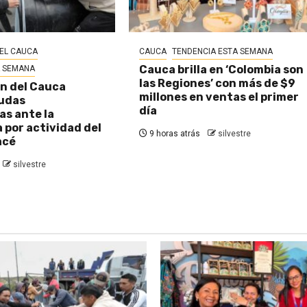
EL CAUCA
CAUCA
TENDENCIA ESTA SEMANA
Cauca brilla en ‘Colombia son
A SEMANA
las Regiones’ con más de $9
n del Cauca
millones en ventas el primer
udas
día
s ante la
por actividad del
9 horas atrás
silvestre
acé
silvestre