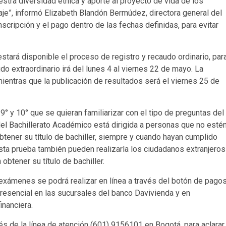
uestra diversidad étnica y aporte al proyecto de vida de los
e”, informó Elizabeth Blandón Bermúdez, directora general del
scripción y el pago dentro de las fechas definidas, para evitar
stará disponible el proceso de registro y recaudo ordinario, par
do extraordinario irá del lunes 4 al viernes 22 de mayo. La
 mientras que la publicación de resultados será el viernes 25 de
° y 10° que se quieran familiarizar con el tipo de preguntas del
del Bachillerato Académico está dirigida a personas que no esté
obtener su título de bachiller, siempre y cuando hayan cumplido
sta prueba también pueden realizarla los ciudadanos extranjeros
obtener su título de bachiller.
 exámenes se podrá realizar en línea a través del botón de pago
resencial en las sucursales del banco Davivienda y en
inanciera.
s de la línea de atención (601) 9156101 en Bogotá, para aclarar