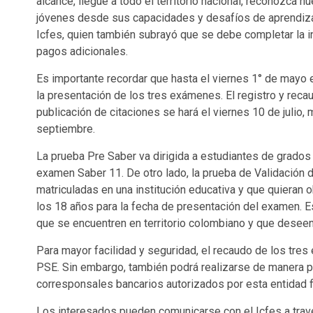
alcance, llegue a todo el territorio nacional, reconozca n
jóvenes desde sus capacidades y desafíos de aprendizaj
Icfes, quien también subrayó que se debe completar la in
pagos adicionales.
Es importante recordar que hasta el viernes 1° de mayo e
la presentación de los tres exámenes. El registro y recau
publicación de citaciones se hará el viernes 10 de julio,
septiembre.
La prueba Pre Saber va dirigida a estudiantes de grados 9
examen Saber 11. De otro lado, la prueba de Validación 
matriculadas en una institución educativa y que quieran 
los 18 años para la fecha de presentación del examen. E
que se encuentren en territorio colombiano y que deseen 
Para mayor facilidad y seguridad, el recaudo de los tres
PSE. Sin embargo, también podrá realizarse de manera p
corresponsales bancarios autorizados por esta entidad f
Los interesados pueden comunicarse con el Icfes a travé