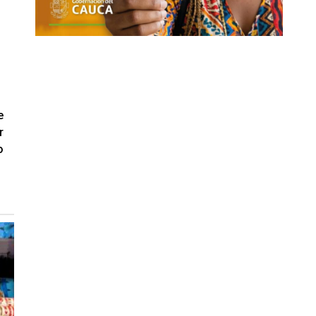
e
r
o