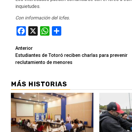
inquietudes.
Con información del Icfes.
Facebook
X
WhatsApp
Compartir
Seguir
Anterior
Estudiantes de Totoró reciben charlas para prevenir
leyendo
reclutamiento de menores
MÁS HISTORIAS