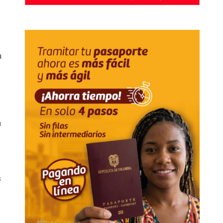
a
n
s