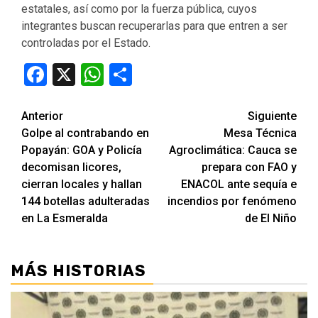
estatales, así como por la fuerza pública, cuyos
integrantes buscan recuperarlas para que entren a ser
controladas por el Estado.
Facebook
X
WhatsApp
Compartir
Seguir
Anterior
Siguiente
Golpe al contrabando en
Mesa Técnica
leyendo
Popayán: GOA y Policía
Agroclimática: Cauca se
decomisan licores,
prepara con FAO y
cierran locales y hallan
ENACOL ante sequía e
144 botellas adulteradas
incendios por fenómeno
en La Esmeralda
de El Niño
MÁS HISTORIAS