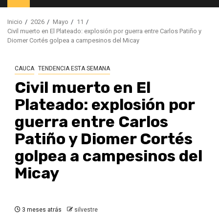
principal
Inicio
2026
Mayo
11
Civil muerto en El Plateado: explosión por guerra entre Carlos Patiño y
Diomer Cortés golpea a campesinos del Micay
CAUCA
TENDENCIA ESTA SEMANA
Civil muerto en El
Plateado: explosión por
guerra entre Carlos
Patiño y Diomer Cortés
golpea a campesinos del
Micay
3 meses atrás
silvestre