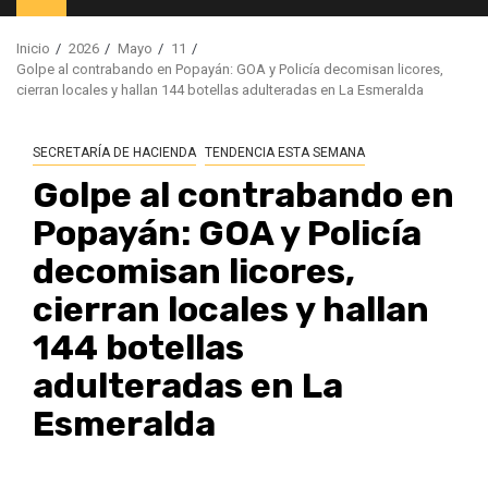
principal
Inicio
2026
Mayo
11
Golpe al contrabando en Popayán: GOA y Policía decomisan licores,
cierran locales y hallan 144 botellas adulteradas en La Esmeralda
SECRETARÍA DE HACIENDA
TENDENCIA ESTA SEMANA
Golpe al contrabando en
Popayán: GOA y Policía
decomisan licores,
cierran locales y hallan
144 botellas
adulteradas en La
Esmeralda