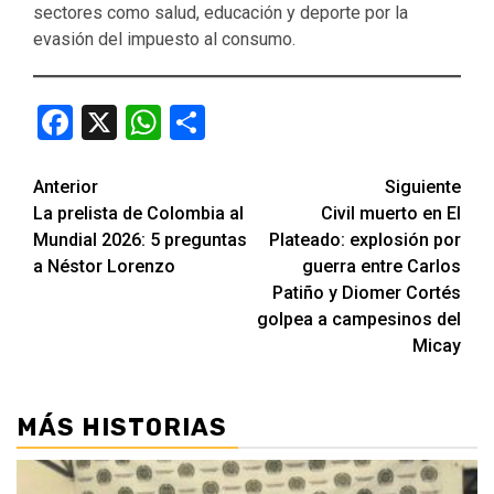
sectores como salud, educación y deporte por la
evasión del impuesto al consumo.
Facebook
X
WhatsApp
Compartir
Seguir
Anterior
Siguiente
La prelista de Colombia al
Civil muerto en El
leyendo
Mundial 2026: 5 preguntas
Plateado: explosión por
a Néstor Lorenzo
guerra entre Carlos
Patiño y Diomer Cortés
golpea a campesinos del
Micay
MÁS HISTORIAS