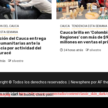
N DEL CAUCA
CAUCA
TENDENCIA ESTA SEMANA
Cauca brilla en ‘Colombi
ESTA SEMANA
Regiones’ con más de $
ión del Cauca entrega
millones en ventas el pr
umanitarias ante la
ia por actividad del
24 horas atrás
silvestre
uracé
trás
silvestre
right © Todos los derechos reservados.
|
Newsphere
por AF th