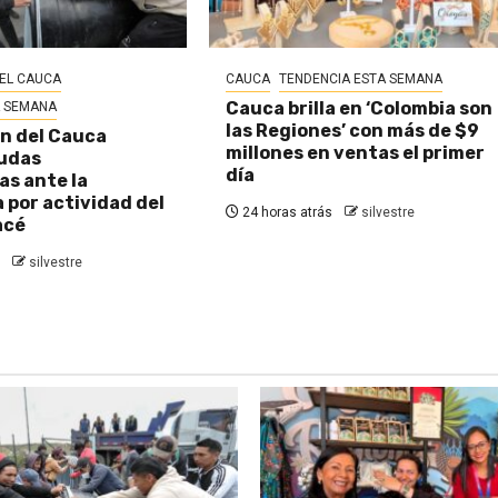
EL CAUCA
CAUCA
TENDENCIA ESTA SEMANA
Cauca brilla en ‘Colombia son
A SEMANA
las Regiones’ con más de $9
n del Cauca
millones en ventas el primer
udas
día
s ante la
por actividad del
24 horas atrás
silvestre
acé
silvestre