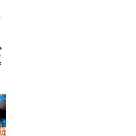
e
a
o