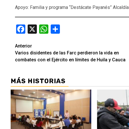
Apoyo: Familia y programa “Destácate Payanés” Alcaldí
Facebook
X
WhatsApp
Compartir
Seguir
Anterior
Varios disidentes de las Farc perdieron la vida en
leyendo
combates con el Ejército en límites de Huila y Cauca
MÁS HISTORIAS