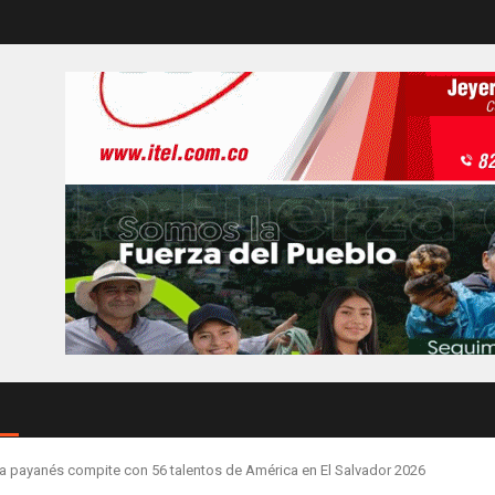
a payanés compite con 56 talentos de América en El Salvador 2026