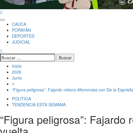
Menú
CAUCA
principal
POPAYÁN
DEPORTES
JUDICIAL
Buscar
por:
Inicio
2026
Junio
1
“Figura peligrosa”: Fajardo reitera diferencias con De la Espriel
POLITICA
TENDENCIA ESTA SEMANA
“Figura peligrosa”: Fajardo 
vuelta