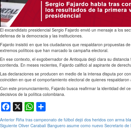
El excandidato presidencial Sergio Fajardo envió un mensaje a los sect
defensa de la democracia y las instituciones.
Fajardo insistió en que los ciudadanos que respaldaron propuestas de 
extremos políticos que han marcado la campaña electoral.
En ese contexto, el exgobernador de Antioquia dejó clara su distancia 
contienda. En meses recientes, Fajardo calificó al aspirante de derecha
Las declaraciones se producen en medio de la intensa disputa por conq
coinciden en que el comportamiento electoral de quienes respaldaron a F
Con este pronunciamiento, Fajardo busca reafirmar la identidad del cen
decisivos de la política colombiana.
Facebook
X
WhatsApp
Compartir
Seguir
Anterior
Riña tras campeonato de fútbol dejó dos heridos con arma bl
Siguiente
Oliver Carabalí Banguero asume como nuevo Secretario de
leyendo